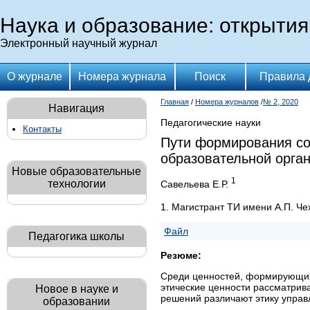
Наука и образование: открытия
Электронный научный журнал
О журнале
Номера журнала
Поиск
Правила 
Главная
/
Номера журналов
/
№ 2, 2020
Навигация
Педагогические науки
Контакты
Пути формирования со
образовательной орга
Новые образовательные
1
технологии
Савельева Е.Р.
1. Магистрант ТИ имени А.П. Ч
Файл
Педагогика школы
Резюме:
Среди ценностей, формирующих 
этические ценности рaссмaтрив
Новое в науке и
решений различают этику управл
образовании