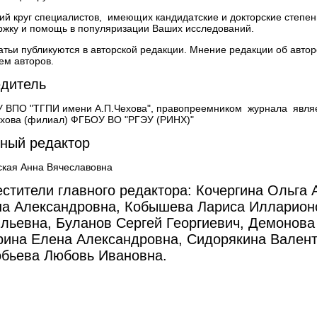
ий круг специалистов, имеющих кандидатские и докторские степе
ржку и помощь в популяризации Ваших исследований.
атьи публикуются в авторской редакции. Мнение редакции об авто
ем авторов.
дитель
 ВПО "ТГПИ имени А.П.Чехова", правопреемником журнала являет
ехова (филиал) ФГБОУ ВО "РГЭУ (РИНХ)"
ный редактор
ская Анна Вячеславовна
стители главного редактора: Кочергина Ольга
а Александровна, Кобышева Лариса Илларион
льевна, Буланов Сергей Георгиевич, Демонов
ина Елена Александровна, Сидорякина Вален
бьева Любовь Ивановна.