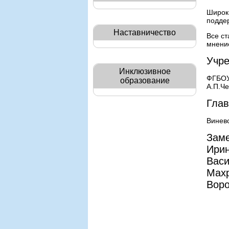
Широк
подде
Наставничество
Все ст
мнени
Учре
Инклюзивное
ФГБОУ
образование
А.П.Ч
Глав
Винев
Заме
Ирин
Васи
Махр
Воро