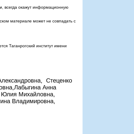
ни, всегда окажут информационную
рском материале может не совпадать с
ся Таганрогский институт имени
 Александровна, Стеценко
овна,Лабыгина Анна
а Юлия Михайловна,
тина Владимировна,