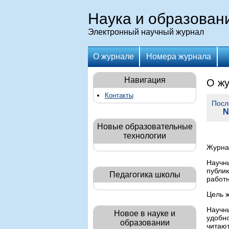
Наука и образовани
Электронный научный журнал
О журнале
Номера журнала
Навигация
О ж
Контакты
Посл
№
Новые образовательные
технологии
Журнал
Научны
публик
Педагогика школы
работн
Цель ж
Научны
Новое в науке и
удобно
образовании
читают