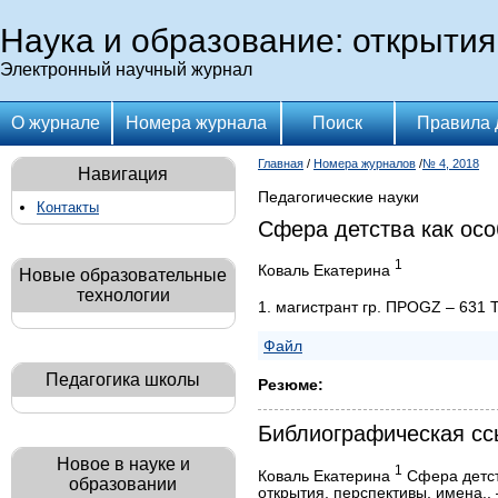
Наука и образование: открытия
Электронный научный журнал
О журнале
Номера журнала
Поиск
Правила 
Главная
/
Номера журналов
/
№ 4, 2018
Навигация
Педагогические науки
Контакты
Сфера детства как ос
1
Коваль Екатерина
Новые образовательные
технологии
1. магистрант гр. ПРОGZ – 631
Файл
Педагогика школы
Резюме:
Библиографическая сс
Новое в науке и
1
Коваль Екатерина
Сфера детст
образовании
открытия, перспективы, имена.. 