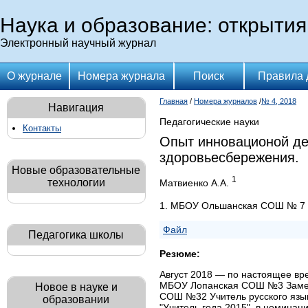
Наука и образование: открытия
Электронный научный журнал
О журнале
Номера журнала
Поиск
Правила 
Главная
/
Номера журналов
/
№ 4, 2018
Навигация
Педагогические науки
Контакты
Опыт инновационой де
здоровьесбережения.
Новые образовательные
1
технологии
Матвиенко А.А.
1. МБОУ Ольшанская СОШ № 7
Файл
Педагогика школы
Резюме:
Август 2018 — по настоящее в
МБОУ Лопанская СОШ №3 Замест
Новое в науке и
СОШ №32 Учитель русского язык
образовании
"Учитель года 2015", в номинац