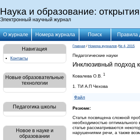
Наука и образование: открытия
Электронный научный журнал
О журнале
Номера журнала
Поиск
Правила 
Главная
/
Номера журналов
/
№ 4, 2015
Навигация
Педагогические науки
Контакты
Инклюзивный подход к
1
Ковалева О.В.
Новые образовательные
технологии
1. ТИ А.П Чехова
Файл
Педагогика школы
Резюме:
Статья посвящена сложной проб
необходимостью оптимального в
статье рассматриваются некото
Новое в науке и
нарушениями речи, а также воз
образовании